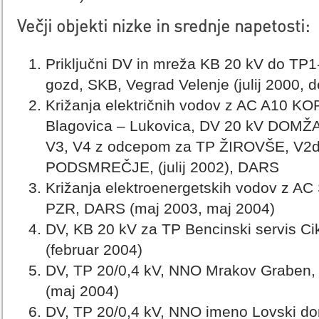
Večji objekti nizke in srednje napetosti:
Priključni DV in mreža KB 20 kV do TP1-
gozd, SKB, Vegrad Velenje (julij 2000,
Križanja električnih vodov z AC A10 K
Blagovica – Lukovica, DV 20 kV DOM
V3, V4 z odcepom za TP ŽIROVŠE, V2
PODSMREČJE, (julij 2002), DARS
Križanja elektroenergetskih vodov z AC
PZR, DARS (maj 2003, maj 2004)
DV, KB 20 kV za TP Bencinski servis C
(februar 2004)
DV, TP 20/0,4 kV, NNO Mrakov Graben, P
(maj 2004)
DV, TP 20/0,4 kV, NNO imeno Lovski dom