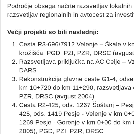
Področje obsega načrte razsvetljav lokalnih 
razsvetljav regionalnih in avtocest za inves
Večji projekti so bili naslednji:
Cesta R3-696/7912 Velenje – Škale v km
krožišča, PGD, PZI, PZR, DRSC (avgust
Razsvetljava priključka na AC Celje – V
DARS
Rekonstrukcija glavne ceste G1-4, odsek
km 10+720 do km 11+290, razsvetljava c
PZR, DRSC (avgust 2004)
Cesta R2-425, ods. 1267 Šoštanj – Pes
425, ods. 1419 Pesje - Velenje v km 0
1269 Pesje - Gorenje v km 0+00 do km 
2005), PGD, PZI, PZR, DRSC