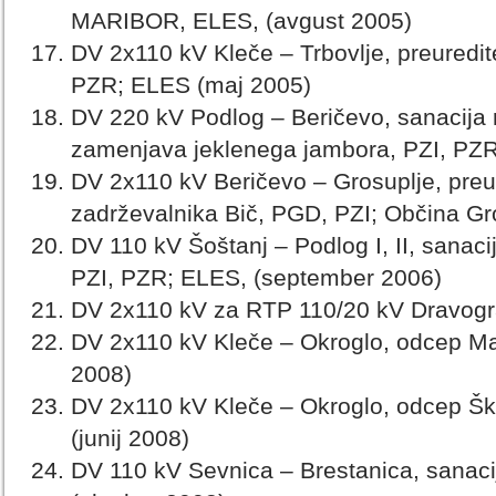
MARIBOR, ELES, (avgust 2005)
DV 2x110 kV Kleče – Trbovlje, preuredi
PZR; ELES (maj 2005)
DV 220 kV Podlog – Beričevo, sanacija
zamenjava jeklenega jambora, PZI, PZR;
DV 2x110 kV Beričevo – Grosuplje, pre
zadrževalnika Bič, PGD, PZI; Občina Gros
DV 110 kV Šoštanj – Podlog I, II, sanac
PZI, PZR; ELES, (september 2006)
DV 2x110 kV za RTP 110/20 kV Dravogra
DV 2x110 kV Kleče – Okroglo, odcep Mavč
2008)
DV 2x110 kV Kleče – Okroglo, odcep Škof
(junij 2008)
DV 110 kV Sevnica – Brestanica, sanaci