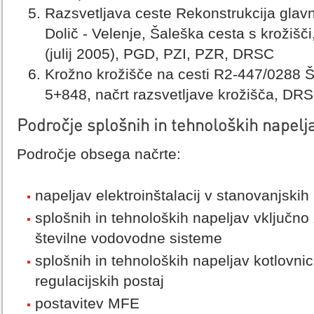
Razsvetljava ceste Rekonstrukcija gla
Dolič - Velenje, Šaleška cesta s krožiš
(julij 2005), PGD, PZI, PZR, DRSC
Krožno krožišče na cesti R2-447/0288 
5+848, načrt razsvetljave krožišča, DR
Področje splošnih in tehnoloških napelja
Področje obsega načrte:
napeljav elektroinštalacij v stanovanjskih
splošnih in tehnoloških napeljav vključno
številne vodovodne sisteme
splošnih in tehnoloških napeljav kotlovnic,
regulacijskih postaj
postavitev MFE