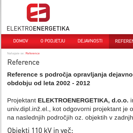
DOMOV
O PODJETJU
DEJAVNOSTI
REFERE
Nahajate se:
Reference
Reference
Reference s področja opravljanja dejavnos
obdobju od leta 2002 - 2012
Projektant
ELEKTROENERGETIKA, d.o.o.
i
univ.dipl.inž.el., kot odgovorni projektant j
na naslednjih področjih oz. objektih v zadnjh 
Objekti 110 kV in več: