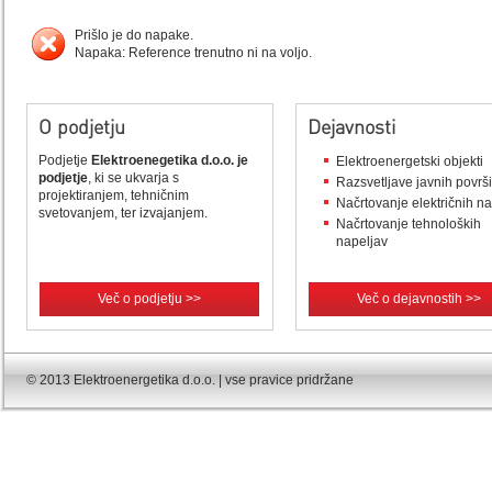
Prišlo je do napake.
Napaka: Reference trenutno ni na voljo.
O podjetju
Dejavnosti
Podjetje
Elektroenegetika d.o.o. je
Elektroenergetski objekti
podjetje
, ki se ukvarja s
Razsvetljave javnih površ
projektiranjem, tehničnim
Načrtovanje električnih n
svetovanjem, ter izvajanjem.
Načrtovanje tehnoloških
napeljav
Več o podjetju >>
Več o dejavnostih >>
© 2013 Elektroenergetika d.o.o. | vse pravice pridržane