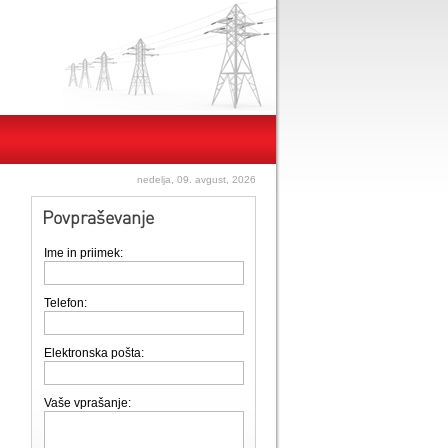
nedelja, 09. avgust, 2026
Povpraševanje
Ime in priimek:
Telefon:
Elektronska pošta:
Vaše vprašanje: