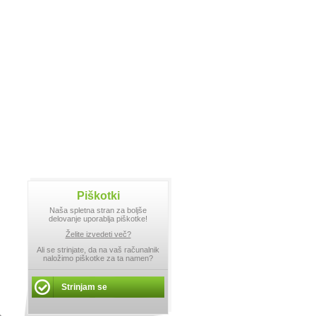
Piškotki
Naša spletna stran za boljše
delovanje uporablja piškotke!
Želite izvedeti več?
Ali se strinjate, da na vaš računalnik
naložimo piškotke za ta namen?
Strinjam se