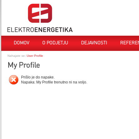
DOMOV
O PODJETJU
DEJAVNOSTI
REFERE
Nahajate se:
User Profile
My Profile
Prišlo je do napake.
Napaka: My Profile trenutno ni na voljo.