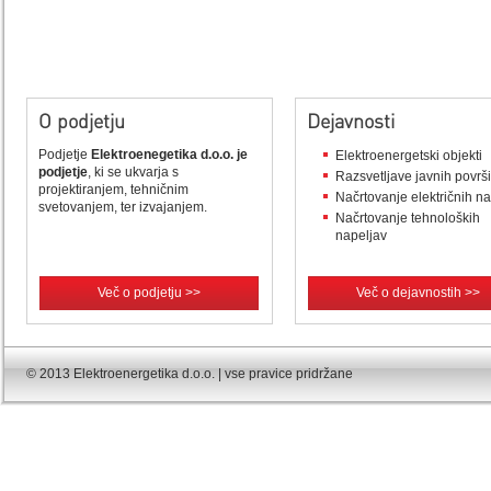
O podjetju
Dejavnosti
Podjetje
Elektroenegetika d.o.o. je
Elektroenergetski objekti
podjetje
, ki se ukvarja s
Razsvetljave javnih površ
projektiranjem, tehničnim
Načrtovanje električnih n
svetovanjem, ter izvajanjem.
Načrtovanje tehnoloških
napeljav
Več o podjetju >>
Več o dejavnostih >>
© 2013 Elektroenergetika d.o.o. | vse pravice pridržane