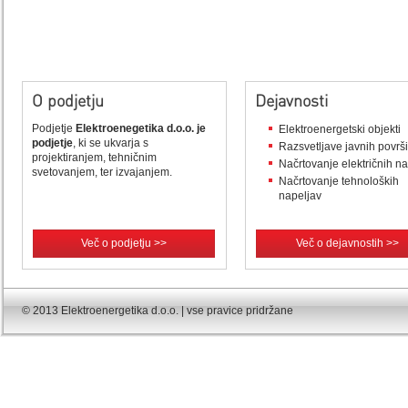
O podjetju
Dejavnosti
Podjetje
Elektroenegetika d.o.o. je
Elektroenergetski objekti
podjetje
, ki se ukvarja s
Razsvetljave javnih površ
projektiranjem, tehničnim
Načrtovanje električnih n
svetovanjem, ter izvajanjem.
Načrtovanje tehnoloških
napeljav
Več o podjetju >>
Več o dejavnostih >>
© 2013 Elektroenergetika d.o.o. | vse pravice pridržane