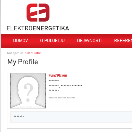
DOMOV
O PODJETJU
DEJAVNOSTI
REFERE
Nahajate se:
User Profile
My Profile
Fun79lcom
*******
*******, ******* *******
*******
******* ******* *******
*******