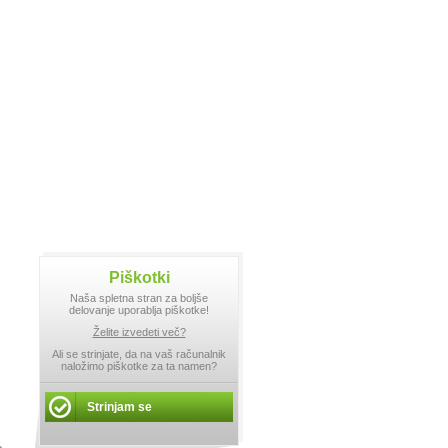
Piškotki
Naša spletna stran za boljše
delovanje uporablja piškotke!
Želite izvedeti več?
Ali se strinjate, da na vaš računalnik
naložimo piškotke za ta namen?
Strinjam se