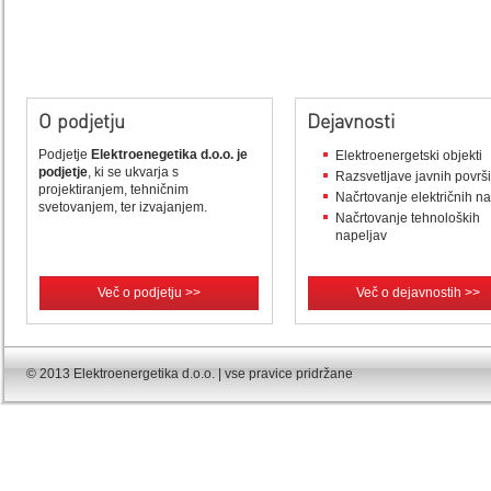
O podjetju
Dejavnosti
Podjetje
Elektroenegetika d.o.o. je
Elektroenergetski objekti
podjetje
, ki se ukvarja s
Razsvetljave javnih površ
projektiranjem, tehničnim
Načrtovanje električnih n
svetovanjem, ter izvajanjem.
Načrtovanje tehnoloških
napeljav
Več o podjetju >>
Več o dejavnostih >>
© 2013 Elektroenergetika d.o.o. | vse pravice pridržane