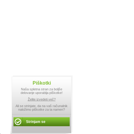
Piškotki
Naša spletna stran za boljše
delovanje uporablja piškotke!
Želite izvedeti več?
Ali se strinjate, da na vaš računalnik
naložimo piškotke za ta namen?
Strinjam se