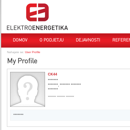
DOMOV
O PODJETJU
DEJAVNOSTI
REFERE
Nahajate se:
User Profile
My Profile
CK44
*******
*******, ******* *******
*******
******* ******* *******
*******