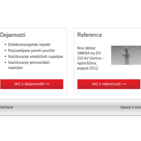
Dejavnosti
Reference
Elektroenergetski objekti
Nov steber
Razsvetljave javnih površin
SM69A na DV
Načrtovanje električnih napeljav
110 kV Gorica –
Načrtovanje tehnoloških
Ajdovščina,
napeljav
avgust 2012
Več o dejavnostih >>
Več o referencah >>
ridržane
Izjava o za