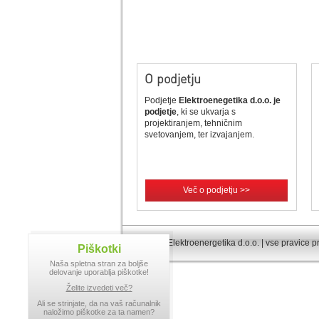
O podjetju
Podjetje
Elektroenegetika d.o.o. je
podjetje
, ki se ukvarja s
projektiranjem, tehničnim
svetovanjem, ter izvajanjem.
Več o podjetju >>
© 2013 Elektroenergetika d.o.o. | vse pravice p
Piškotki
Naša spletna stran za boljše
delovanje uporablja piškotke!
Želite izvedeti več?
Ali se strinjate, da na vaš računalnik
naložimo piškotke za ta namen?