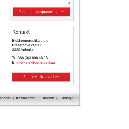
Posredujte povpraševanje >>
Kontakt
Elektroenergetika d.o.o.
Prešernova cesta 8
3320 Velenje
T:
+386 (0)3 898 48 18
E:
info@elektroenergetika.si
Stopite v stik z nami >>
sebnosti
|
Kazalo strani
|
Urednik
|
O avtorjih