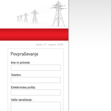
petek, 07. avgust, 2026
Povpraševanje
Ime in priimek:
Telefon:
Elektronska pošta:
Vaše vprašanje: