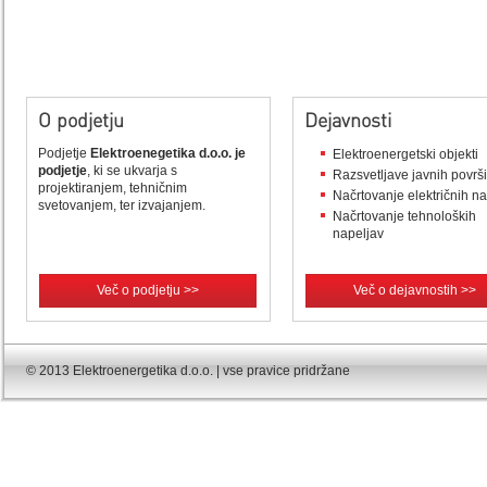
O podjetju
Dejavnosti
Podjetje
Elektroenegetika d.o.o. je
Elektroenergetski objekti
podjetje
, ki se ukvarja s
Razsvetljave javnih površ
projektiranjem, tehničnim
Načrtovanje električnih n
svetovanjem, ter izvajanjem.
Načrtovanje tehnoloških
napeljav
Več o podjetju >>
Več o dejavnostih >>
© 2013 Elektroenergetika d.o.o. | vse pravice pridržane