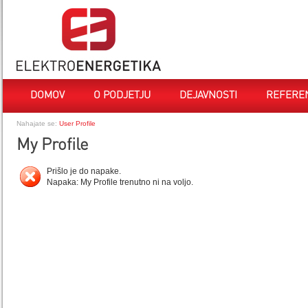
DOMOV
O PODJETJU
DEJAVNOSTI
REFERE
Nahajate se:
User Profile
My Profile
Prišlo je do napake.
Napaka: My Profile trenutno ni na voljo.