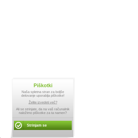
Piškotki
Naša spletna stran za boljše
delovanje uporablja piškotke!
Želite izvedeti več?
Ali se strinjate, da na vaš računalnik
naložimo piškotke za ta namen?
Strinjam se