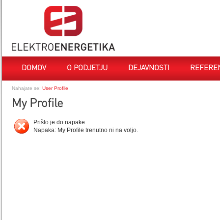
DOMOV
O PODJETJU
DEJAVNOSTI
REFERE
Nahajate se:
User Profile
My Profile
Prišlo je do napake.
Napaka: My Profile trenutno ni na voljo.