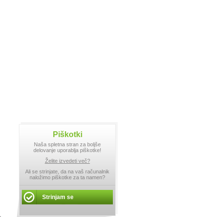
Piškotki
Naša spletna stran za boljše
delovanje uporablja piškotke!
Želite izvedeti več?
Ali se strinjate, da na vaš računalnik
naložimo piškotke za ta namen?
Strinjam se