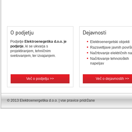
O podjetju
Dejavnosti
Podjetje
Elektroenegetika d.o.o. je
Elektroenergetski objekti
podjetje
, ki se ukvarja s
Razsvetljave javnih površ
projektiranjem, tehničnim
Načrtovanje električnih n
svetovanjem, ter izvajanjem.
Načrtovanje tehnoloških
napeljav
Več o podjetju >>
Več o dejavnostih >>
© 2013 Elektroenergetika d.o.o. | vse pravice pridržane