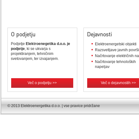
O podjetju
Dejavnosti
Podjetje
Elektroenegetika d.o.o. je
Elektroenergetski objekti
podjetje
, ki se ukvarja s
Razsvetljave javnih površ
projektiranjem, tehničnim
Načrtovanje električnih n
svetovanjem, ter izvajanjem.
Načrtovanje tehnoloških
napeljav
Več o podjetju >>
Več o dejavnostih >>
© 2013 Elektroenergetika d.o.o. | vse pravice pridržane