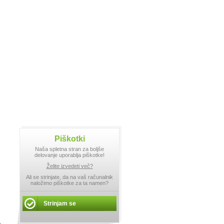
Piškotki
Naša spletna stran za boljše
delovanje uporablja piškotke!
Želite izvedeti več?
Ali se strinjate, da na vaš računalnik
naložimo piškotke za ta namen?
Strinjam se