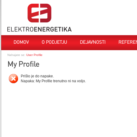
DOMOV
O PODJETJU
DEJAVNOSTI
REFERE
Nahajate se:
User Profile
My Profile
Prišlo je do napake.
Napaka: My Profile trenutno ni na voljo.