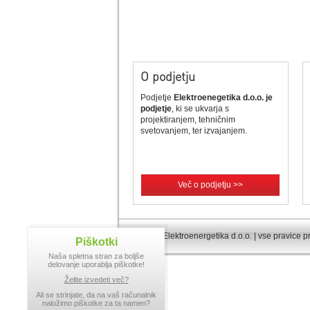
O podjetju
Podjetje
Elektroenegetika d.o.o. je
podjetje
, ki se ukvarja s
projektiranjem, tehničnim
svetovanjem, ter izvajanjem.
Več o podjetju >>
© 2013 Elektroenergetika d.o.o. | vse pravice p
Piškotki
Naša spletna stran za boljše
delovanje uporablja piškotke!
Želite izvedeti več?
Ali se strinjate, da na vaš računalnik
naložimo piškotke za ta namen?