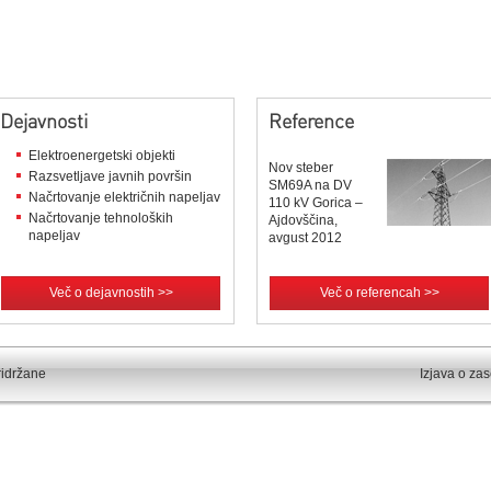
Dejavnosti
Reference
Elektroenergetski objekti
Nov steber
Razsvetljave javnih površin
SM69A na DV
Načrtovanje električnih napeljav
110 kV Gorica –
Načrtovanje tehnoloških
Ajdovščina,
napeljav
avgust 2012
Več o dejavnostih >>
Več o referencah >>
ridržane
Izjava o za