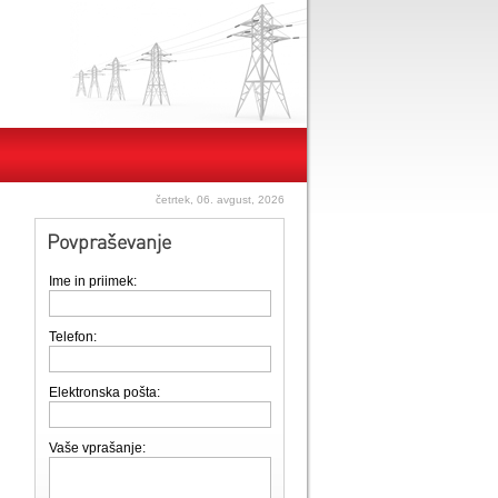
četrtek, 06. avgust, 2026
Povpraševanje
Ime in priimek:
Telefon:
Elektronska pošta:
Vaše vprašanje: