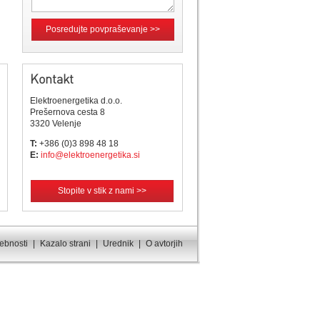
Posredujte povpraševanje >>
Kontakt
Elektroenergetika d.o.o.
Prešernova cesta 8
3320 Velenje
T:
+386 (0)3 898 48 18
E:
info@elektroenergetika.si
Stopite v stik z nami >>
sebnosti
|
Kazalo strani
|
Urednik
|
O avtorjih