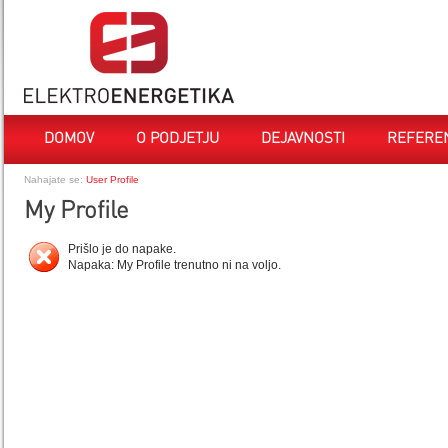
DOMOV
O PODJETJU
DEJAVNOSTI
REFERE
Nahajate se:
User Profile
My Profile
Prišlo je do napake.
Napaka: My Profile trenutno ni na voljo.