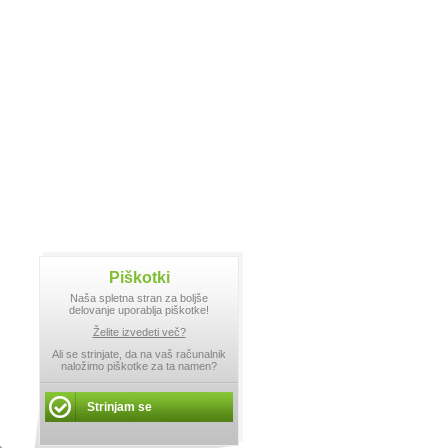
Piškotki
Naša spletna stran za boljše
delovanje uporablja piškotke!
Želite izvedeti več?
Ali se strinjate, da na vaš računalnik
naložimo piškotke za ta namen?
Strinjam se