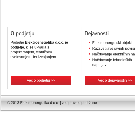
O podjetju
Dejavnosti
Podjetje
Elektroenegetika d.o.o. je
Elektroenergetski objekti
podjetje
, ki se ukvarja s
Razsvetljave javnih površ
projektiranjem, tehničnim
Načrtovanje električnih n
svetovanjem, ter izvajanjem.
Načrtovanje tehnoloških
napeljav
Več o podjetju >>
Več o dejavnostih >>
© 2013 Elektroenergetika d.o.o. | vse pravice pridržane