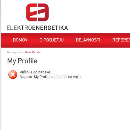
DOMOV
O PODJETJU
DEJAVNOSTI
REFERE
Nahajate se:
User Profile
My Profile
Prišlo je do napake.
Napaka: My Profile trenutno ni na voljo.