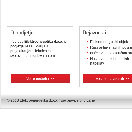
O podjetju
Dejavnosti
Podjetje
Elektroenegetika d.o.o. je
Elektroenergetski objekti
podjetje
, ki se ukvarja s
Razsvetljave javnih površ
projektiranjem, tehničnim
Načrtovanje električnih n
svetovanjem, ter izvajanjem.
Načrtovanje tehnoloških
napeljav
Več o podjetju >>
Več o dejavnostih >>
© 2013 Elektroenergetika d.o.o. | vse pravice pridržane