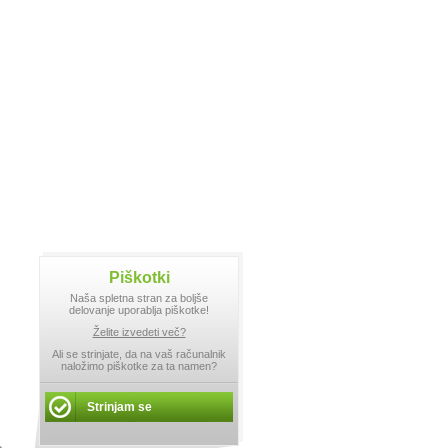
Piškotki
Naša spletna stran za boljše
delovanje uporablja piškotke!
Želite izvedeti več?
Ali se strinjate, da na vaš računalnik
naložimo piškotke za ta namen?
Strinjam se