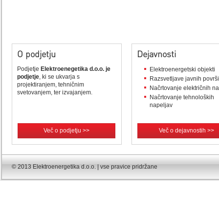
O podjetju
Dejavnosti
Podjetje
Elektroenegetika d.o.o. je
Elektroenergetski objekti
podjetje
, ki se ukvarja s
Razsvetljave javnih površ
projektiranjem, tehničnim
Načrtovanje električnih n
svetovanjem, ter izvajanjem.
Načrtovanje tehnoloških
napeljav
Več o podjetju >>
Več o dejavnostih >>
© 2013 Elektroenergetika d.o.o. | vse pravice pridržane