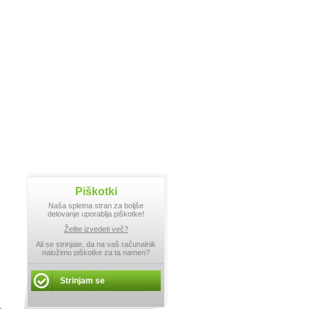
Piškotki
Naša spletna stran za boljše
delovanje uporablja piškotke!
Želite izvedeti več?
Ali se strinjate, da na vaš računalnik
naložimo piškotke za ta namen?
Strinjam se