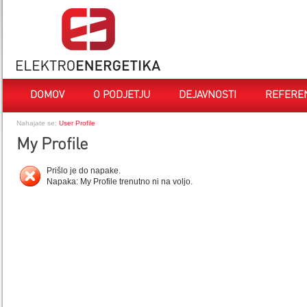
DOMOV
O PODJETJU
DEJAVNOSTI
REFERE
Nahajate se:
User Profile
My Profile
Prišlo je do napake.
Napaka: My Profile trenutno ni na voljo.