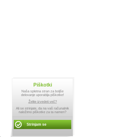
Piškotki
Naša spletna stran za boljše
delovanje uporablja piškotke!
Želite izvedeti več?
Ali se strinjate, da na vaš računalnik
naložimo piškotke za ta namen?
Strinjam se