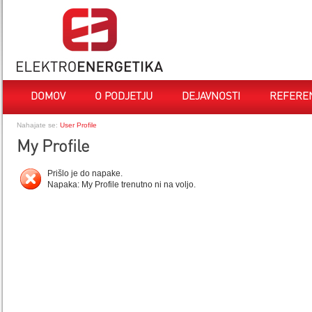
DOMOV
O PODJETJU
DEJAVNOSTI
REFERE
Nahajate se:
User Profile
My Profile
Prišlo je do napake.
Napaka: My Profile trenutno ni na voljo.