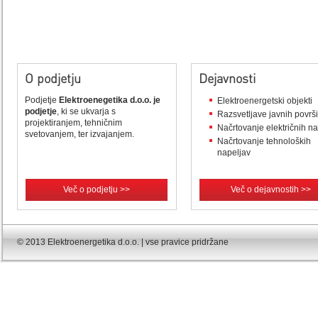
O podjetju
Dejavnosti
Podjetje
Elektroenegetika d.o.o. je
Elektroenergetski objekti
podjetje
, ki se ukvarja s
Razsvetljave javnih površ
projektiranjem, tehničnim
Načrtovanje električnih n
svetovanjem, ter izvajanjem.
Načrtovanje tehnoloških
napeljav
Več o podjetju >>
Več o dejavnostih >>
© 2013 Elektroenergetika d.o.o. | vse pravice pridržane