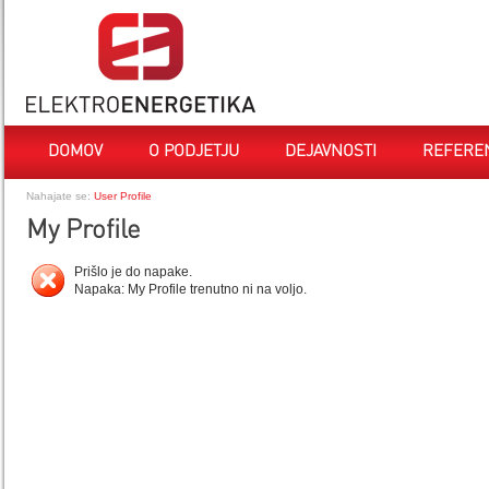
DOMOV
O PODJETJU
DEJAVNOSTI
REFERE
Nahajate se:
User Profile
My Profile
Prišlo je do napake.
Napaka: My Profile trenutno ni na voljo.