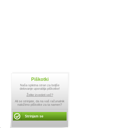
Piškotki
Naša spletna stran za boljše
delovanje uporablja piškotke!
Želite izvedeti več?
Ali se strinjate, da na vaš računalnik
naložimo piškotke za ta namen?
Strinjam se