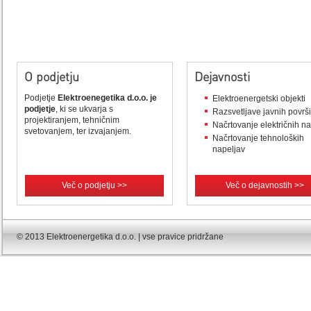
O podjetju
Dejavnosti
Podjetje
Elektroenegetika d.o.o. je
Elektroenergetski objekti
podjetje
, ki se ukvarja s
Razsvetljave javnih površ
projektiranjem, tehničnim
Načrtovanje električnih n
svetovanjem, ter izvajanjem.
Načrtovanje tehnoloških
napeljav
Več o podjetju >>
Več o dejavnostih >>
© 2013 Elektroenergetika d.o.o. | vse pravice pridržane