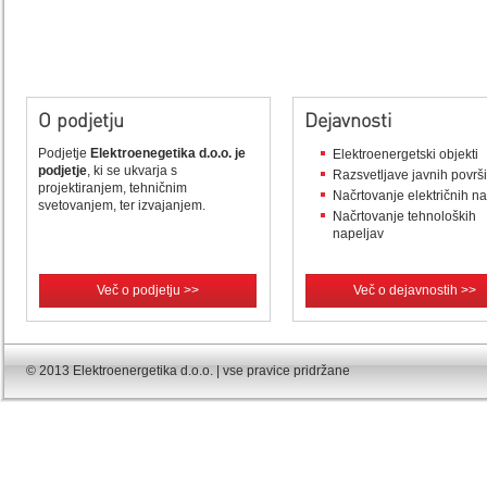
O podjetju
Dejavnosti
Podjetje
Elektroenegetika d.o.o. je
Elektroenergetski objekti
podjetje
, ki se ukvarja s
Razsvetljave javnih površ
projektiranjem, tehničnim
Načrtovanje električnih n
svetovanjem, ter izvajanjem.
Načrtovanje tehnoloških
napeljav
Več o podjetju >>
Več o dejavnostih >>
© 2013 Elektroenergetika d.o.o. | vse pravice pridržane