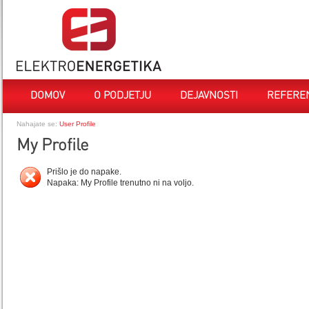
DOMOV
O PODJETJU
DEJAVNOSTI
REFERE
Nahajate se:
User Profile
My Profile
Prišlo je do napake.
Napaka: My Profile trenutno ni na voljo.