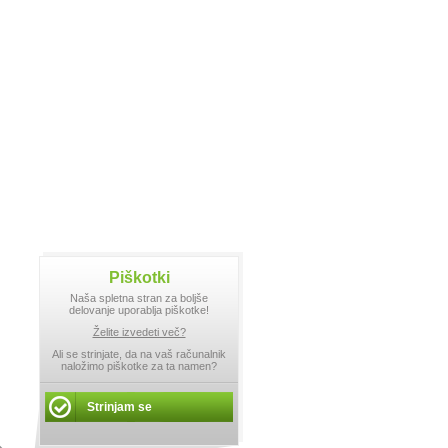
Piškotki
Naša spletna stran za boljše
delovanje uporablja piškotke!
Želite izvedeti več?
Ali se strinjate, da na vaš računalnik
naložimo piškotke za ta namen?
Strinjam se