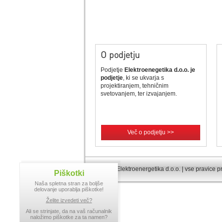
O podjetju
Podjetje
Elektroenegetika d.o.o. je
podjetje
, ki se ukvarja s
projektiranjem, tehničnim
svetovanjem, ter izvajanjem.
Več o podjetju >>
© 2013 Elektroenergetika d.o.o. | vse pravice p
Piškotki
Naša spletna stran za boljše
delovanje uporablja piškotke!
Želite izvedeti več?
Ali se strinjate, da na vaš računalnik
naložimo piškotke za ta namen?