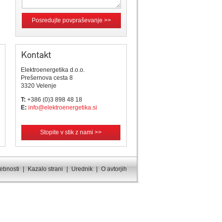
Posredujte povpraševanje >>
Kontakt
Elektroenergetika d.o.o.
Prešernova cesta 8
3320 Velenje
T:
+386 (0)3 898 48 18
E:
info@elektroenergetika.si
Stopite v stik z nami >>
sebnosti
|
Kazalo strani
|
Urednik
|
O avtorjih