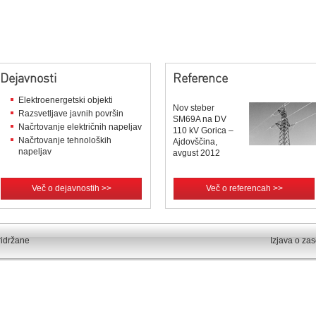
Dejavnosti
Reference
Elektroenergetski objekti
Nov steber
Razsvetljave javnih površin
SM69A na DV
Načrtovanje električnih napeljav
110 kV Gorica –
Načrtovanje tehnoloških
Ajdovščina,
napeljav
avgust 2012
Več o dejavnostih >>
Več o referencah >>
ridržane
Izjava o za