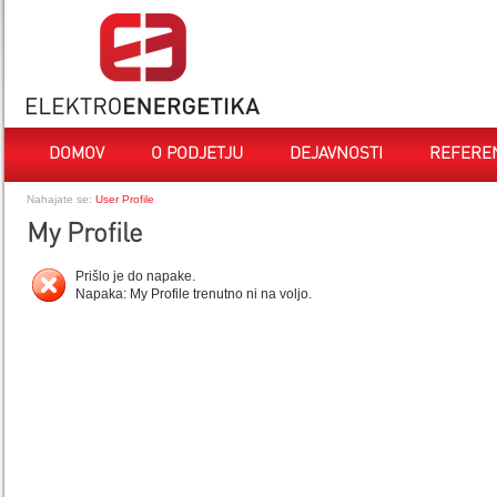
DOMOV
O PODJETJU
DEJAVNOSTI
REFERE
Nahajate se:
User Profile
My Profile
Prišlo je do napake.
Napaka: My Profile trenutno ni na voljo.