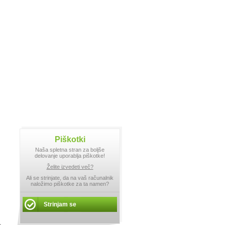
Piškotki
Naša spletna stran za boljše
delovanje uporablja piškotke!
Želite izvedeti več?
Ali se strinjate, da na vaš računalnik
naložimo piškotke za ta namen?
Strinjam se