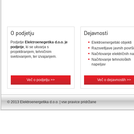
O podjetju
Dejavnosti
Podjetje
Elektroenegetika d.o.o. je
Elektroenergetski objekti
podjetje
, ki se ukvarja s
Razsvetljave javnih površ
projektiranjem, tehničnim
Načrtovanje električnih n
svetovanjem, ter izvajanjem.
Načrtovanje tehnoloških
napeljav
Več o podjetju >>
Več o dejavnostih >>
© 2013 Elektroenergetika d.o.o. | vse pravice pridržane