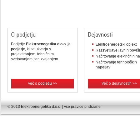
O podjetju
Dejavnosti
Podjetje
Elektroenegetika d.o.o. je
Elektroenergetski objekti
podjetje
, ki se ukvarja s
Razsvetljave javnih površ
projektiranjem, tehničnim
Načrtovanje električnih n
svetovanjem, ter izvajanjem.
Načrtovanje tehnoloških
napeljav
Več o podjetju >>
Več o dejavnostih >>
© 2013 Elektroenergetika d.o.o. | vse pravice pridržane