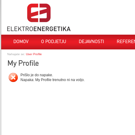
DOMOV
O PODJETJU
DEJAVNOSTI
REFERE
Nahajate se:
User Profile
My Profile
Prišlo je do napake.
Napaka: My Profile trenutno ni na voljo.