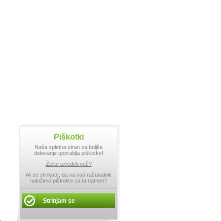
Piškotki
Naša spletna stran za boljše
delovanje uporablja piškotke!
Želite izvedeti več?
Ali se strinjate, da na vaš računalnik
naložimo piškotke za ta namen?
Strinjam se