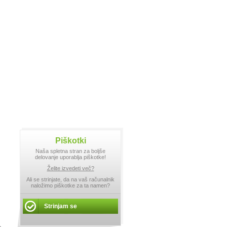
Piškotki
Naša spletna stran za boljše
delovanje uporablja piškotke!
Želite izvedeti več?
Ali se strinjate, da na vaš računalnik
naložimo piškotke za ta namen?
Strinjam se