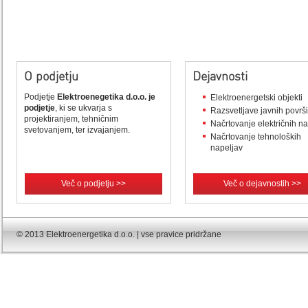
O podjetju
Dejavnosti
Podjetje
Elektroenegetika d.o.o. je
Elektroenergetski objekti
podjetje
, ki se ukvarja s
Razsvetljave javnih površ
projektiranjem, tehničnim
Načrtovanje električnih n
svetovanjem, ter izvajanjem.
Načrtovanje tehnoloških
napeljav
Več o podjetju >>
Več o dejavnostih >>
© 2013 Elektroenergetika d.o.o. | vse pravice pridržane