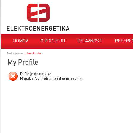
DOMOV
O PODJETJU
DEJAVNOSTI
REFERE
Nahajate se:
User Profile
My Profile
Prišlo je do napake.
Napaka: My Profile trenutno ni na voljo.