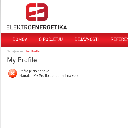
DOMOV
O PODJETJU
DEJAVNOSTI
REFERE
Nahajate se:
User Profile
My Profile
Prišlo je do napake.
Napaka: My Profile trenutno ni na voljo.