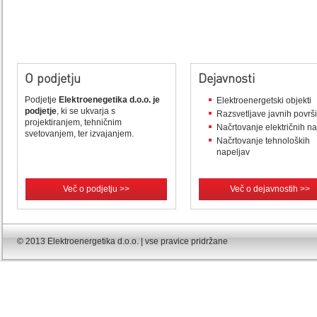
O podjetju
Dejavnosti
Podjetje
Elektroenegetika d.o.o. je
Elektroenergetski objekti
podjetje
, ki se ukvarja s
Razsvetljave javnih površ
projektiranjem, tehničnim
Načrtovanje električnih n
svetovanjem, ter izvajanjem.
Načrtovanje tehnoloških
napeljav
Več o podjetju >>
Več o dejavnostih >>
© 2013 Elektroenergetika d.o.o. | vse pravice pridržane