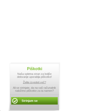
Piškotki
Naša spletna stran za boljše
delovanje uporablja piškotke!
Želite izvedeti več?
Ali se strinjate, da na vaš računalnik
naložimo piškotke za ta namen?
Strinjam se