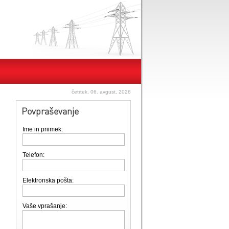
četrtek, 06. avgust, 2026
Povpraševanje
Ime in priimek:
Telefon:
Elektronska pošta:
Vaše vprašanje: