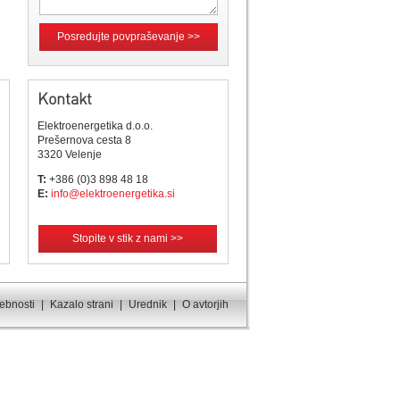
Posredujte povpraševanje >>
Kontakt
Elektroenergetika d.o.o.
Prešernova cesta 8
3320 Velenje
T:
+386 (0)3 898 48 18
E:
info@elektroenergetika.si
Stopite v stik z nami >>
sebnosti
|
Kazalo strani
|
Urednik
|
O avtorjih