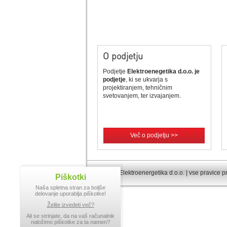
O podjetju
Podjetje
Elektroenegetika d.o.o. je
podjetje
, ki se ukvarja s
projektiranjem, tehničnim
svetovanjem, ter izvajanjem.
Več o podjetju >>
© 2013 Elektroenergetika d.o.o. | vse pravice p
Piškotki
Naša spletna stran za boljše
delovanje uporablja piškotke!
Želite izvedeti več?
Ali se strinjate, da na vaš računalnik
naložimo piškotke za ta namen?