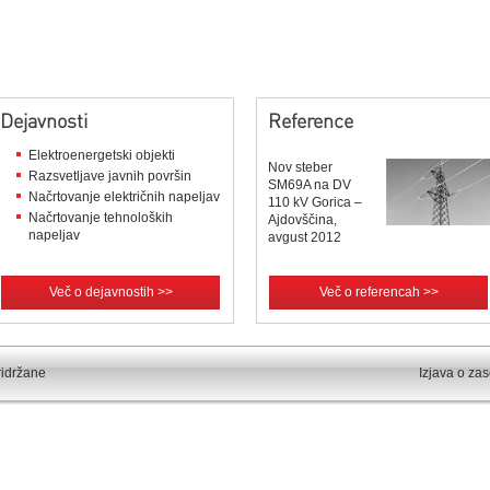
Dejavnosti
Reference
Elektroenergetski objekti
Nov steber
Razsvetljave javnih površin
SM69A na DV
Načrtovanje električnih napeljav
110 kV Gorica –
Načrtovanje tehnoloških
Ajdovščina,
napeljav
avgust 2012
Več o dejavnostih >>
Več o referencah >>
ridržane
Izjava o za