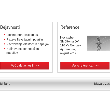
Dejavnosti
Reference
Elektroenergetski objekti
Nov steber
Razsvetljave javnih površin
SM69A na DV
Načrtovanje električnih napeljav
110 kV Gorica –
Načrtovanje tehnoloških
Ajdovščina,
napeljav
avgust 2012
Več o dejavnostih >>
Več o referencah >>
ridržane
Izjava o za