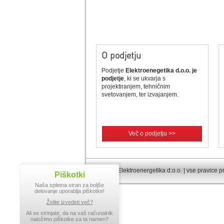
O podjetju
Podjetje
Elektroenegetika d.o.o. je
podjetje
, ki se ukvarja s
projektiranjem, tehničnim
svetovanjem, ter izvajanjem.
Več o podjetju >>
© 2013 Elektroenergetika d.o.o. | vse pravice p
Piškotki
Naša spletna stran za boljše
delovanje uporablja piškotke!
Želite izvedeti več?
Ali se strinjate, da na vaš računalnik
naložimo piškotke za ta namen?