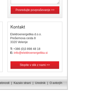
Posredujte povpraševanje >>
Kontakt
Elektroenergetika d.o.o.
Prešernova cesta 8
3320 Velenje
T:
+386 (0)3 898 48 18
E:
info@elektroenergetika.si
Stopite v stik z nami >>
sebnosti
|
Kazalo strani
|
Urednik
|
O avtorjih