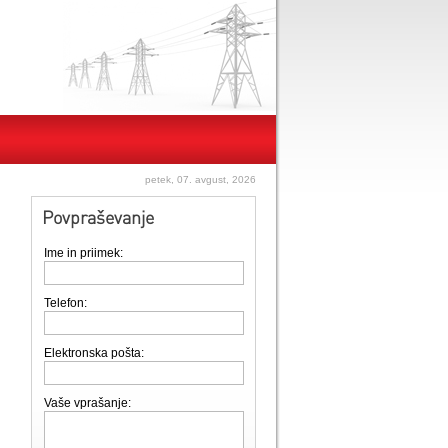
petek, 07. avgust, 2026
Povpraševanje
Ime in priimek:
Telefon:
Elektronska pošta:
Vaše vprašanje: