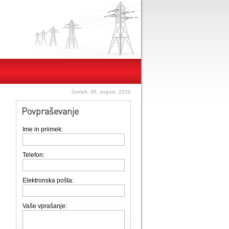
četrtek, 06. avgust, 2026
Povpraševanje
Ime in priimek:
Telefon:
Elektronska pošta:
Vaše vprašanje: