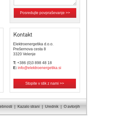
Posredujte povpraševanje >>
Kontakt
Elektroenergetika d.o.o.
Prešernova cesta 8
3320 Velenje
T:
+386 (0)3 898 48 18
E:
info@elektroenergetika.si
Stopite v stik z nami >>
sebnosti
|
Kazalo strani
|
Urednik
|
O avtorjih