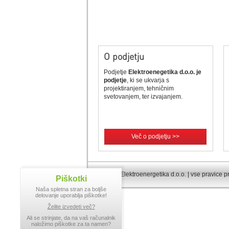
O podjetju
Podjetje
Elektroenegetika d.o.o. je
podjetje
, ki se ukvarja s
projektiranjem, tehničnim
svetovanjem, ter izvajanjem.
Več o podjetju >>
© 2013 Elektroenergetika d.o.o. | vse pravice p
Piškotki
Naša spletna stran za boljše
delovanje uporablja piškotke!
Želite izvedeti več?
Ali se strinjate, da na vaš računalnik
naložimo piškotke za ta namen?