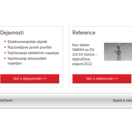
Dejavnosti
Reference
Elektroenergetski objekti
Nov steber
Razsvetljave javnih površin
SM69A na DV
Načrtovanje električnih napeljav
110 kV Gorica –
Načrtovanje tehnoloških
Ajdovščina,
napeljav
avgust 2012
Več o dejavnostih >>
Več o referencah >>
ridržane
Izjava o za