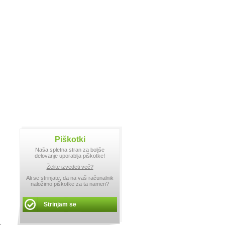
Piškotki
Naša spletna stran za boljše
delovanje uporablja piškotke!
Želite izvedeti več?
Ali se strinjate, da na vaš računalnik
naložimo piškotke za ta namen?
Strinjam se