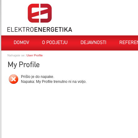
DOMOV
O PODJETJU
DEJAVNOSTI
REFERE
Nahajate se:
User Profile
My Profile
Prišlo je do napake.
Napaka: My Profile trenutno ni na voljo.