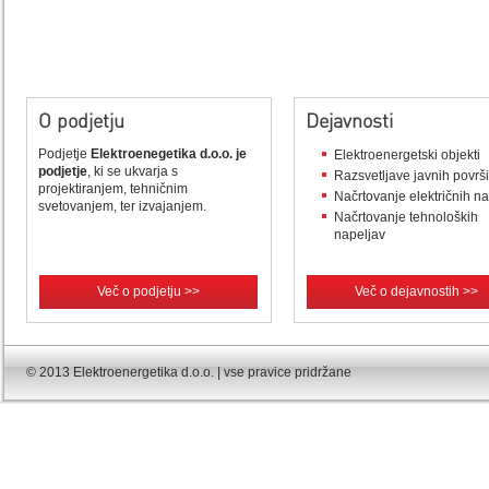
O podjetju
Dejavnosti
Podjetje
Elektroenegetika d.o.o. je
Elektroenergetski objekti
podjetje
, ki se ukvarja s
Razsvetljave javnih površ
projektiranjem, tehničnim
Načrtovanje električnih n
svetovanjem, ter izvajanjem.
Načrtovanje tehnoloških
napeljav
Več o podjetju >>
Več o dejavnostih >>
© 2013 Elektroenergetika d.o.o. | vse pravice pridržane