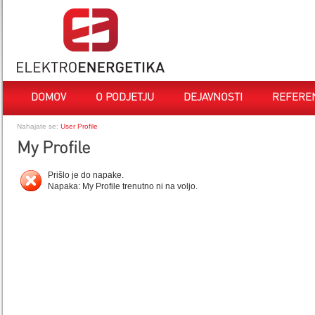
DOMOV
O PODJETJU
DEJAVNOSTI
REFERE
Nahajate se:
User Profile
My Profile
Prišlo je do napake.
Napaka: My Profile trenutno ni na voljo.