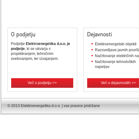
O podjetju
Dejavnosti
Podjetje
Elektroenegetika d.o.o. je
Elektroenergetski objekti
podjetje
, ki se ukvarja s
Razsvetljave javnih površ
projektiranjem, tehničnim
Načrtovanje električnih n
svetovanjem, ter izvajanjem.
Načrtovanje tehnoloških
napeljav
Več o podjetju >>
Več o dejavnostih >>
© 2013 Elektroenergetika d.o.o. | vse pravice pridržane