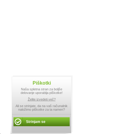
Piškotki
Naša spletna stran za boljše
delovanje uporablja piškotke!
Želite izvedeti več?
Ali se strinjate, da na vaš računalnik
naložimo piškotke za ta namen?
Strinjam se