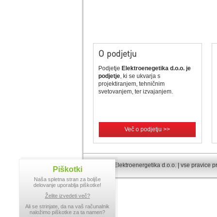
O podjetju
Podjetje
Elektroenegetika d.o.o. je
podjetje
, ki se ukvarja s
projektiranjem, tehničnim
svetovanjem, ter izvajanjem.
Več o podjetju >>
© 2013 Elektroenergetika d.o.o. | vse pravice p
Piškotki
Naša spletna stran za boljše
delovanje uporablja piškotke!
Želite izvedeti več?
Ali se strinjate, da na vaš računalnik
naložimo piškotke za ta namen?