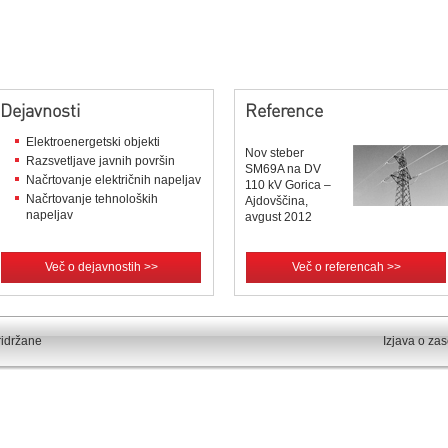
Dejavnosti
Reference
Elektroenergetski objekti
Nov steber
Razsvetljave javnih površin
SM69A na DV
Načrtovanje električnih napeljav
110 kV Gorica –
Načrtovanje tehnoloških
Ajdovščina,
napeljav
avgust 2012
Več o dejavnostih >>
Več o referencah >>
ridržane
Izjava o za