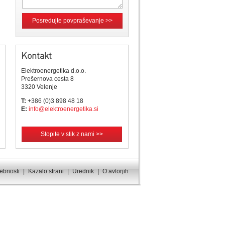
Posredujte povpraševanje >>
Kontakt
Elektroenergetika d.o.o.
Prešernova cesta 8
3320 Velenje
T:
+386 (0)3 898 48 18
E:
info@elektroenergetika.si
Stopite v stik z nami >>
sebnosti
|
Kazalo strani
|
Urednik
|
O avtorjih