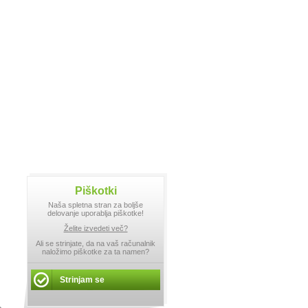
Piškotki
Naša spletna stran za boljše
delovanje uporablja piškotke!
Želite izvedeti več?
Ali se strinjate, da na vaš računalnik
naložimo piškotke za ta namen?
Strinjam se