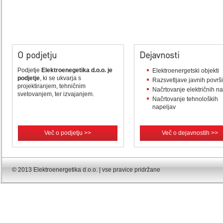
O podjetju
Dejavnosti
Podjetje
Elektroenegetika d.o.o. je
Elektroenergetski objekti
podjetje
, ki se ukvarja s
Razsvetljave javnih površ
projektiranjem, tehničnim
Načrtovanje električnih n
svetovanjem, ter izvajanjem.
Načrtovanje tehnoloških
napeljav
Več o podjetju >>
Več o dejavnostih >>
© 2013 Elektroenergetika d.o.o. | vse pravice pridržane