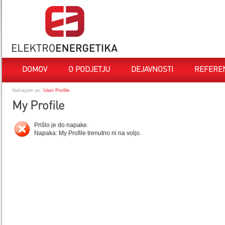
DOMOV
O PODJETJU
DEJAVNOSTI
REFERE
Nahajate se:
User Profile
My Profile
Prišlo je do napake.
Napaka: My Profile trenutno ni na voljo.