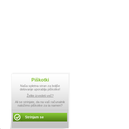
Piškotki
Naša spletna stran za boljše
delovanje uporablja piškotke!
Želite izvedeti več?
Ali se strinjate, da na vaš računalnik
naložimo piškotke za ta namen?
Strinjam se