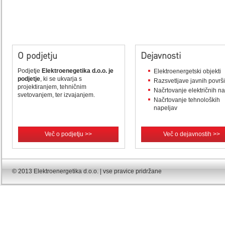
O podjetju
Dejavnosti
Podjetje
Elektroenegetika d.o.o. je
Elektroenergetski objekti
podjetje
, ki se ukvarja s
Razsvetljave javnih površ
projektiranjem, tehničnim
Načrtovanje električnih n
svetovanjem, ter izvajanjem.
Načrtovanje tehnoloških
napeljav
Več o podjetju >>
Več o dejavnostih >>
© 2013 Elektroenergetika d.o.o. | vse pravice pridržane