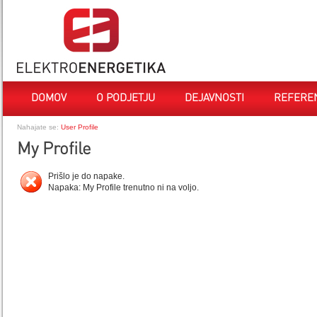
DOMOV
O PODJETJU
DEJAVNOSTI
REFERE
Nahajate se:
User Profile
My Profile
Prišlo je do napake.
Napaka: My Profile trenutno ni na voljo.