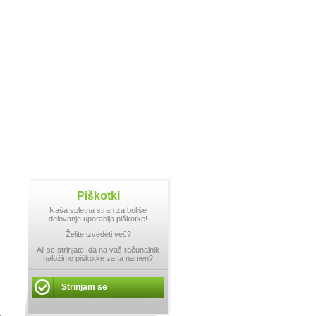
Piškotki
Naša spletna stran za boljše
delovanje uporablja piškotke!
Želite izvedeti več?
Ali se strinjate, da na vaš računalnik
naložimo piškotke za ta namen?
Strinjam se