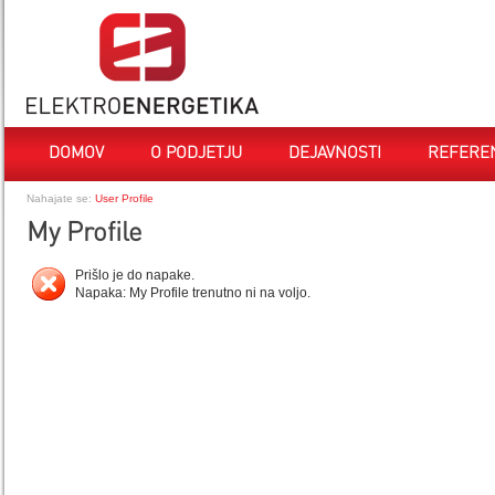
DOMOV
O PODJETJU
DEJAVNOSTI
REFERE
Nahajate se:
User Profile
My Profile
Prišlo je do napake.
Napaka: My Profile trenutno ni na voljo.