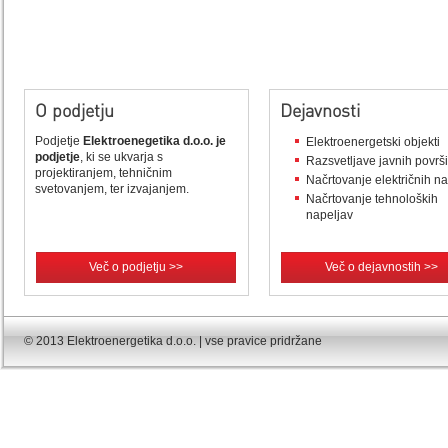
O podjetju
Dejavnosti
Podjetje
Elektroenegetika d.o.o. je
Elektroenergetski objekti
podjetje
, ki se ukvarja s
Razsvetljave javnih površ
projektiranjem, tehničnim
Načrtovanje električnih n
svetovanjem, ter izvajanjem.
Načrtovanje tehnoloških
napeljav
Več o podjetju >>
Več o dejavnostih >>
© 2013 Elektroenergetika d.o.o. | vse pravice pridržane