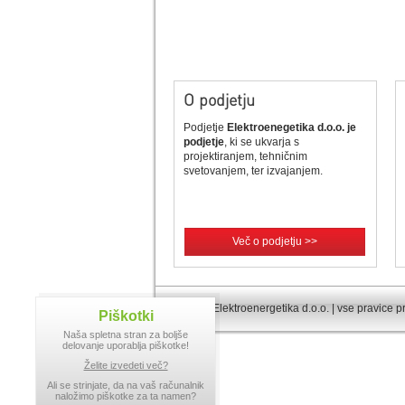
O podjetju
Podjetje
Elektroenegetika d.o.o. je
podjetje
, ki se ukvarja s
projektiranjem, tehničnim
svetovanjem, ter izvajanjem.
Več o podjetju >>
© 2013 Elektroenergetika d.o.o. | vse pravice p
Piškotki
Naša spletna stran za boljše
delovanje uporablja piškotke!
Želite izvedeti več?
Ali se strinjate, da na vaš računalnik
naložimo piškotke za ta namen?