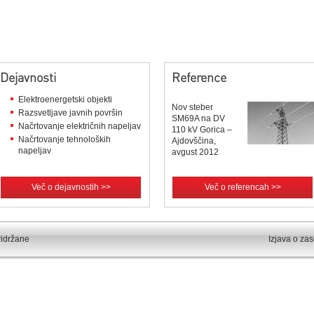
Dejavnosti
Reference
Elektroenergetski objekti
Nov steber
Razsvetljave javnih površin
SM69A na DV
Načrtovanje električnih napeljav
110 kV Gorica –
Načrtovanje tehnoloških
Ajdovščina,
napeljav
avgust 2012
Več o dejavnostih >>
Več o referencah >>
ridržane
Izjava o za