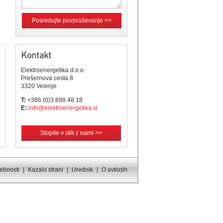
Posredujte povpraševanje >>
Kontakt
Elektroenergetika d.o.o.
Prešernova cesta 8
3320 Velenje
T:
+386 (0)3 898 48 18
E:
info@elektroenergetika.si
Stopite v stik z nami >>
sebnosti
|
Kazalo strani
|
Urednik
|
O avtorjih