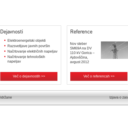
Dejavnosti
Reference
Elektroenergetski objekti
Nov steber
Razsvetljave javnih površin
SM69A na DV
Načrtovanje električnih napeljav
110 kV Gorica –
Načrtovanje tehnoloških
Ajdovščina,
napeljav
avgust 2012
Več o dejavnostih >>
Več o referencah >>
ridržane
Izjava o za