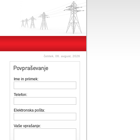
četrtek, 06. avgust, 2026
Povpraševanje
Ime in priimek:
Telefon:
Elektronska pošta:
Vaše vprašanje: