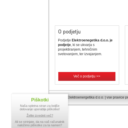
O podjetju
Podjetje
Elektroenegetika d.o.o. je
podjetje
, ki se ukvarja s
projektiranjem, tehničnim
svetovanjem, ter izvajanjem.
Več o podjetju >>
© 2013 Elektroenergetika d.o.o. | vse pravice p
Piškotki
Naša spletna stran za boljše
delovanje uporablja piškotke!
Želite izvedeti več?
Ali se strinjate, da na vaš računalnik
naložimo piškotke za ta namen?