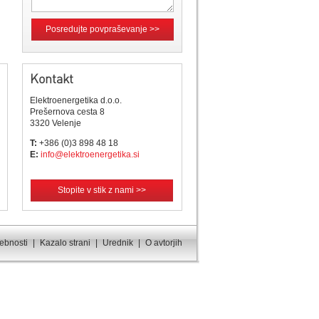
Posredujte povpraševanje >>
Kontakt
Elektroenergetika d.o.o.
Prešernova cesta 8
3320 Velenje
T:
+386 (0)3 898 48 18
E:
info@elektroenergetika.si
Stopite v stik z nami >>
sebnosti
|
Kazalo strani
|
Urednik
|
O avtorjih