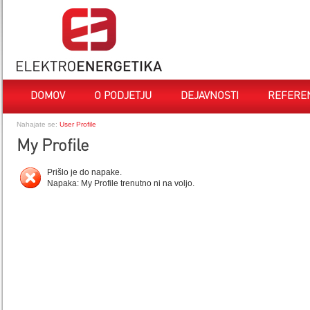
DOMOV
O PODJETJU
DEJAVNOSTI
REFERE
Nahajate se:
User Profile
My Profile
Prišlo je do napake.
Napaka: My Profile trenutno ni na voljo.