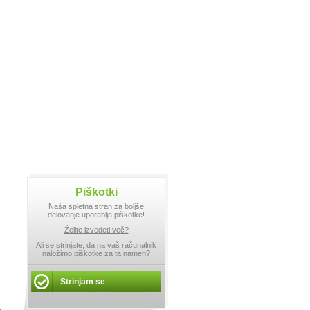
Piškotki
Naša spletna stran za boljše
delovanje uporablja piškotke!
Želite izvedeti več?
Ali se strinjate, da na vaš računalnik
naložimo piškotke za ta namen?
Strinjam se