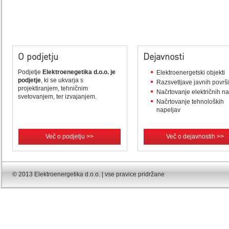
O podjetju
Dejavnosti
Podjetje
Elektroenegetika d.o.o. je
Elektroenergetski objekti
podjetje
, ki se ukvarja s
Razsvetljave javnih površ
projektiranjem, tehničnim
Načrtovanje električnih n
svetovanjem, ter izvajanjem.
Načrtovanje tehnoloških
napeljav
Več o podjetju >>
Več o dejavnostih >>
© 2013 Elektroenergetika d.o.o. | vse pravice pridržane