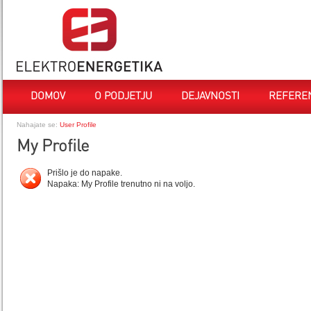
DOMOV
O PODJETJU
DEJAVNOSTI
REFERE
Nahajate se:
User Profile
My Profile
Prišlo je do napake.
Napaka: My Profile trenutno ni na voljo.