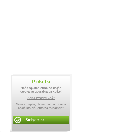
Piškotki
Naša spletna stran za boljše
delovanje uporablja piškotke!
Želite izvedeti več?
Ali se strinjate, da na vaš računalnik
naložimo piškotke za ta namen?
Strinjam se