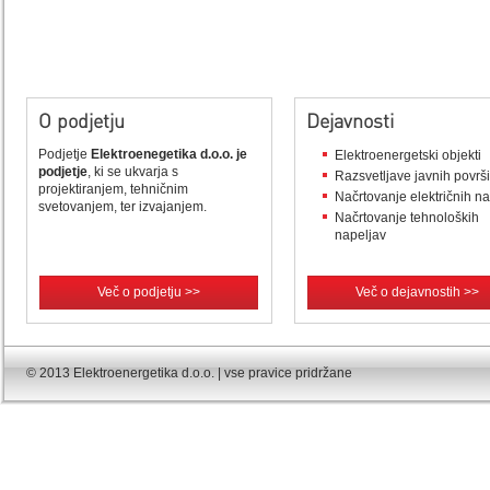
O podjetju
Dejavnosti
Podjetje
Elektroenegetika d.o.o. je
Elektroenergetski objekti
podjetje
, ki se ukvarja s
Razsvetljave javnih površ
projektiranjem, tehničnim
Načrtovanje električnih n
svetovanjem, ter izvajanjem.
Načrtovanje tehnoloških
napeljav
Več o podjetju >>
Več o dejavnostih >>
© 2013 Elektroenergetika d.o.o. | vse pravice pridržane