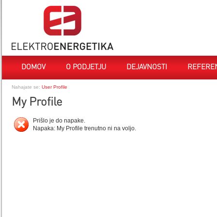
DOMOV
O PODJETJU
DEJAVNOSTI
REFERE
Nahajate se:
User Profile
My Profile
Prišlo je do napake.
Napaka: My Profile trenutno ni na voljo.