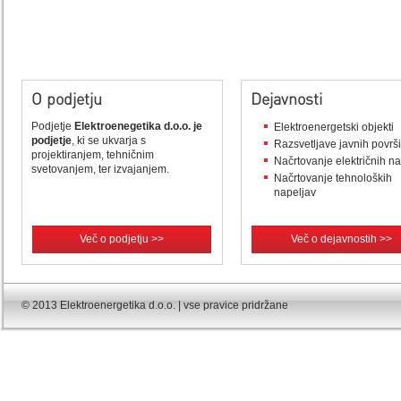
O podjetju
Dejavnosti
Podjetje
Elektroenegetika d.o.o. je
Elektroenergetski objekti
podjetje
, ki se ukvarja s
Razsvetljave javnih površ
projektiranjem, tehničnim
Načrtovanje električnih n
svetovanjem, ter izvajanjem.
Načrtovanje tehnoloških
napeljav
Več o podjetju >>
Več o dejavnostih >>
© 2013 Elektroenergetika d.o.o. | vse pravice pridržane