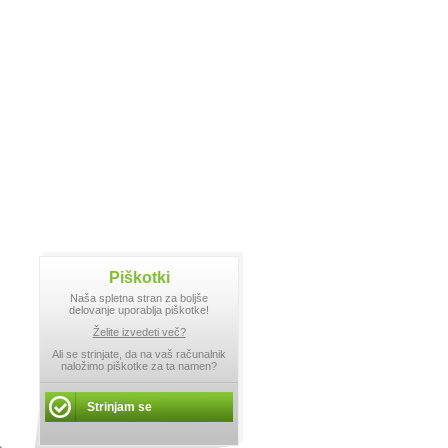
Piškotki
Naša spletna stran za boljše
delovanje uporablja piškotke!
Želite izvedeti več?
Ali se strinjate, da na vaš računalnik
naložimo piškotke za ta namen?
Strinjam se