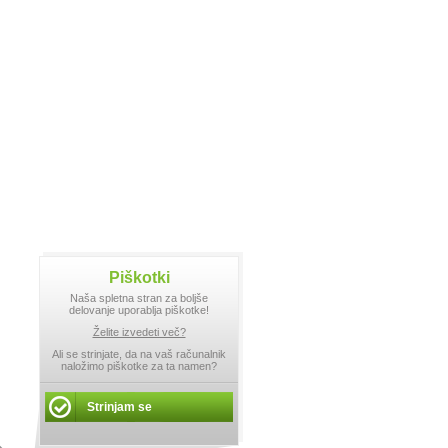
Piškotki
Naša spletna stran za boljše
delovanje uporablja piškotke!
Želite izvedeti več?
Ali se strinjate, da na vaš računalnik
naložimo piškotke za ta namen?
Strinjam se