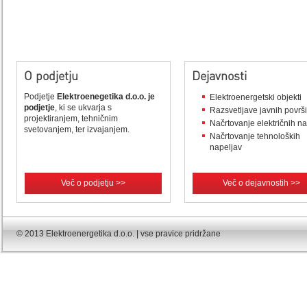
O podjetju
Dejavnosti
Podjetje
Elektroenegetika d.o.o. je
Elektroenergetski objekti
podjetje
, ki se ukvarja s
Razsvetljave javnih površ
projektiranjem, tehničnim
Načrtovanje električnih n
svetovanjem, ter izvajanjem.
Načrtovanje tehnoloških
napeljav
Več o podjetju >>
Več o dejavnostih >>
© 2013 Elektroenergetika d.o.o. | vse pravice pridržane