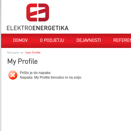
DOMOV
O PODJETJU
DEJAVNOSTI
REFERE
Nahajate se:
User Profile
My Profile
Prišlo je do napake.
Napaka: My Profile trenutno ni na voljo.